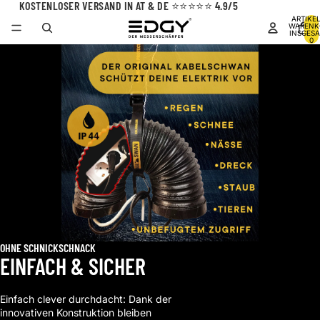
KOSTENLOSER VERSAND IN AT & DE
⭐⭐⭐⭐⭐ 4.9/5
ARTIKEL
WARENK
INSGESA
0
OHNE SCHNICKSCHNACK
EINFACH & SICHER
Einfach clever durchdacht: Dank der
innovativen Konstruktion bleiben