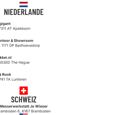
NIEDERLANDE
gigant
 7311 AT Apeldoorn
Kantoor & Showroom
6, 1171 GP Badhoevedorp
kkei.nl
553ED The Hague
& Rook
741 TA Lunteren
SCHWEIZ
Messerwerkstatt Jo Wieser
ramboden 6, 6167 Bramboden