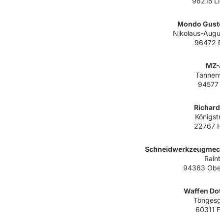
96215 Li
Mondo Gust
Nikolaus-Augus
96472 
MZ-
Tannen
94577
Richard
Königst
22767 
Schneidwerkzeugmech
Raint
94363 Obe
Waffen Dot
Töngesg
60311 F