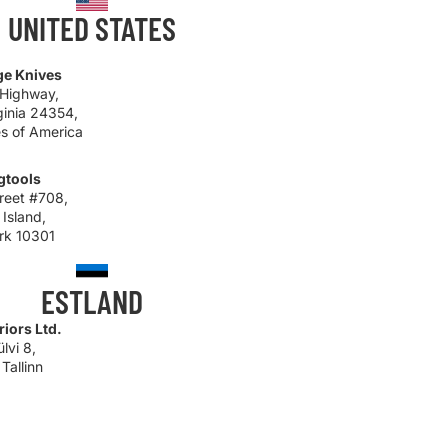
UNITED STATES
ge Knives
 Highway,
ginia 24354,
es of America
gtools
reet #708,
 Island,
rk 10301
ESTLAND
riors Ltd.
ülvi 8,
Tallinn