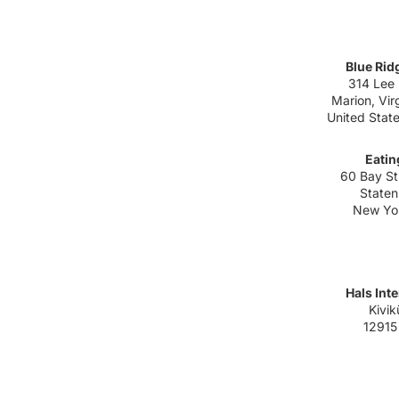
Blue Rid
314 Lee
Marion, Vir
United Stat
Eatin
60 Bay St
Staten
New Yo
Hals Inte
Kivik
12915 