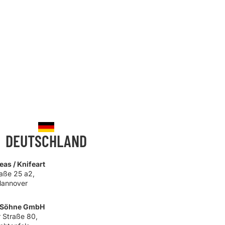
DEUTSCHLAND
as / Knifeart
raße 25 a2,
Hannover
& Söhne GmbH
 Straße 80,