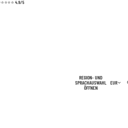
⭐⭐⭐⭐⭐ 4.9/5
REGION- UND
SPRACHAUSWAHL
EUR
ÖFFNEN