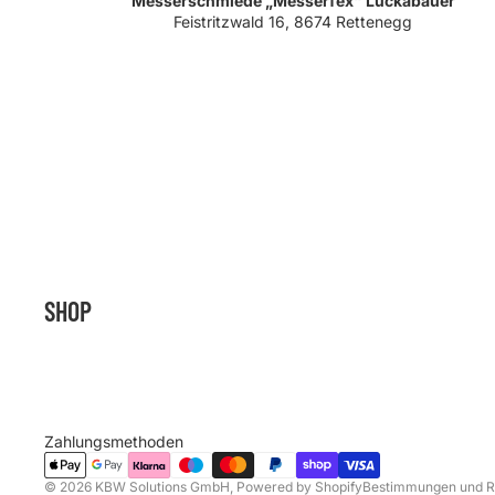
Messerschmiede „Messerfex“ Luckabauer
Feistritzwald 16, 8674 Rettenegg
Widerrufsrecht
SHOP
Datenschutzerklä
AGB
Versand
Kontaktinformati
Zahlungsmethoden
Impressum
© 2026
KBW Solutions GmbH
, Powered by Shopify
Bestimmungen und Ri