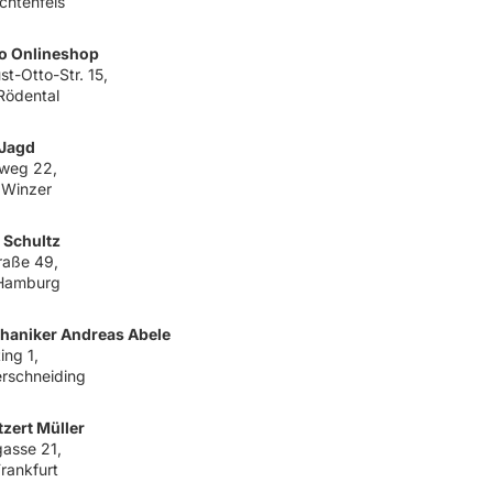
chtenfels
o Onlineshop
t-Otto-Str. 15,
Rödental
Jagd
weg 22,
 Winzer
 Schultz
raße 49,
Hamburg
aniker Andreas Abele
ing 1,
rschneiding
zert Müller
asse 21,
rankfurt