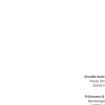
Droeße Andre
Peiner St
30519 
Fritzmann 
Bamberger